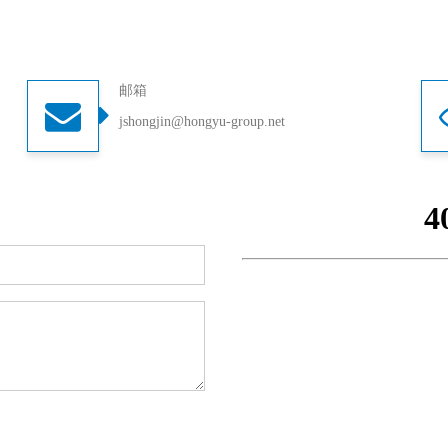
邮箱
jshongjin@hongyu-group.net