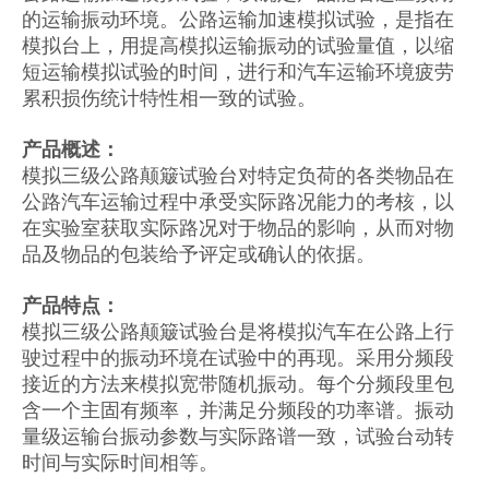
的运输振动环境。公路运输加速模拟试验，是指在
模拟台上，用提高模拟运输振动的试验量值，以缩
短运输模拟试验的时间，进行和汽车运输环境疲劳
累积损伤统计特性相一致的试验。
产品概述：
模拟三级公路颠簸试验台对特定负荷的各类物品在
公路汽车运输过程中承受实际路况能力的考核，以
在实验室获取实际路况对于物品的影响，从而对物
品及物品的包装给予评定或确认的依据。
产品特点：
模拟三级公路颠簸试验台是将模拟汽车在公路上行
驶过程中的振动环境在试验中的再现。采用分频段
接近的方法来模拟宽带随机振动。每个分频段里包
含一个主固有频率，并满足分频段的功率谱。振动
量级运输台振动参数与实际路谱一致，试验台动转
时间与实际时间相等。