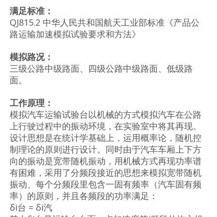
满足标准：
QJ815.2 中华人民共和国航天工业部标准《产品公
路运输加速模拟试验要求和方法》
模拟路况：
三级公路中级路面、四级公路中级路面、低级路
面。
工作原理：
模拟汽车运输试验台以机械的方式模拟汽车在公路
上行驶过程中的振动环境，在实验室中将其再现。
设计思想是在统计学基础上，运用概率论，随机控
制理论的原则进行设计。同时由于汽车车厢上下方
向的振动是宽带随机振动，用机械方式再现功率谱
有困难，采用了分频段接近的思想来模拟宽带随机
振动、每个分频段里包含一固有频率（汽车固有频
率）的原则，并且各频段的功率满足：
δi台 = δi汽