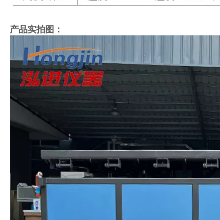
产品实拍图：