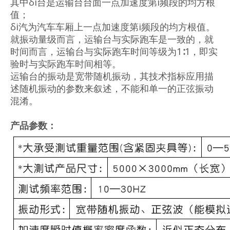
其中δi台是运输台台面一点加速度第i频段的均方根
值；
δi汽为汽车车厢上一点加速度第i频段的均方根值。
就振动量级而言，运输台与实际跑车是一致的，就
时间而言，运输台与实际跑车时间等级为1∶1，即实
验时与实际跑车时间相等。
运输台的振动是宽带随机振动，其技术指标应用描
述随机振动的参数来叙述，不能和单一的正弦振动
混淆。
产品参数：