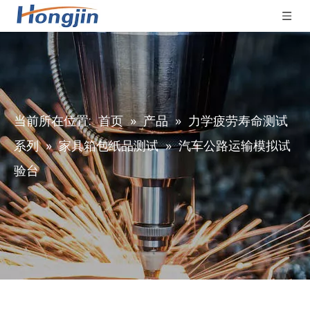
当前所在位置:
首页
»
产品
»
力学疲劳寿命测试
系列
»
家具箱包纸品测试
»
汽车公路运输模拟试
验台