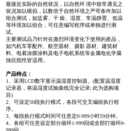
最接近实际的自然状况，以自然环 境中较常遇见之
状况加以模拟，以数倍于自然环境之严苛条件加以
组合测试，如盐雾、干 燥、湿度、常温静置、低温
等环境加以组合，可任意编写程序或单独进行测
试。
主要测试品乃针对在激烈环境变化下使用的産品，
如汽机车零配件、航空器材、摄影 器材、建筑材
料、电着涂膜涂料及电子电机系统等金属电化学腐
蚀抗抵性皆适用。
产品特点：
1、
采用LCD数字显示温湿度控制器。(配置温湿度
记录器，将温湿度试验曲线完全记录; 此为选购项
目)
2、
可设定50段执行模式，各段可交叉编组执行程
序。
3、
每段执行模式时间可任意定0-999小时59分钟。
4、
各组可任意设定部分循环1-999回或全部打循环0-
999回。