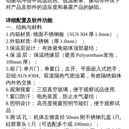
动振动冲击中高温抗热、低温耐寒、振动等环境下
对产品及部件的适应度和暴露产品的缺陷。
详细配置及软件功能
一、结构与材料
1.内箱材质: 镜面不锈钢板（SUS 304 厚 1.0mm）；
2.外箱材质: 不锈钢（厚 1.0mm） ；
3.保温层设计： 有效避免箱体顶部凝结；
4.保 温 层： 保温绝缘层（硬质 Polyurethane发泡，
100mm 厚）；
5.箱 门: 单片门，单窗口，左开。平面嵌入式把手，
后钮:SUS #304。双道隔热气密迫紧，有效隔绝箱体
内外热交换；
6.观测视窗： 三层真空玻璃，便于观察试品使用.
7.窗口防汗： 电热装置，防止水气凝结；
8.照明设计： 高亮度视窗照明节能灯，便于观察试
品；
9.测 试 孔： 机体左侧直径 50mm 附不锈钢孔盖 1只,
硅胶塞头 1 只（可选配多个或 100mm）；