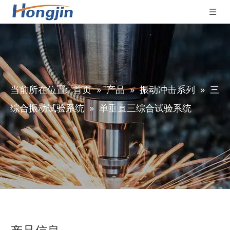
当前所在位置:
首页
»
产品
»
振动冲击系列
»
三
综合振动试验系统
»
单垂直三综合试验系统