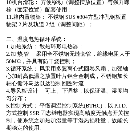
10机台滑轮： 方便移动（调整摆放位置）与强力螺
栓（固定位置）配套使用；
11.箱内置物架： 不锈钢 SUS #304方型冲孔钢板置
物架 2 片及轨道 2 组（调整间距）；
二、温度电热循环系统：
1.加热系纺： 散热环形电热器；
2.加 热 管： 采用全不锈钢无缝套管，绝缘电阻大于
50MΩ，并具有防干烧控制；
3.循环系统： 风采用多翼离心式回卷风扇，加强轴
心加耐高低温之放置叶片铝合金制成，不锈钢加长
轴心循环马达以达强制回圈对流
4.导风板设计： 可上、下调整，以保证温、湿度均
匀分布；
5.控制方式： 平衡调温控制系统(BTHC)，以 P.I.D.
方式控制 SSR 固态继电器实现高精度无触点开关控
制，使系统之加热加湿量等于湿热损耗量，故能长
期稳定的使用。