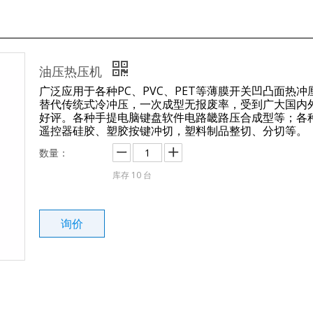
油压热压机
广泛应用于各种PC、PVC、PET等薄膜开关凹凸面热冲
替代传统式冷冲压，一次成型无报废率，受到广大国内
好评。各种手提电脑键盘软件电路畿路压合成型等；各
遥控器硅胶、塑胶按键冲切，塑料制品整切、分切等。
数量：
库存
10
台
询价