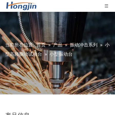
当前所在位置:
首页
»
产品
»
振动冲击系列
»
小
型高频振动试验台
»
小型振动台