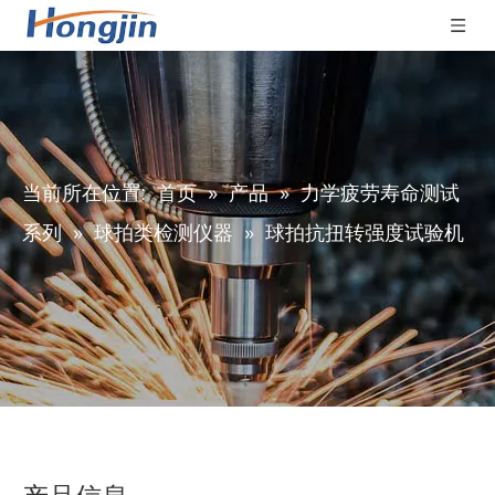
当前所在位置:
首页
»
产品
»
力学疲劳寿命测试
系列
»
球拍类检测仪器
»
球拍抗扭转强度试验机