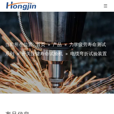
当前所在位置:
首页
»
产品
»
力学疲劳寿命测试
系列
»
开关按键寿命试验机
»
电缆弯折试验装置