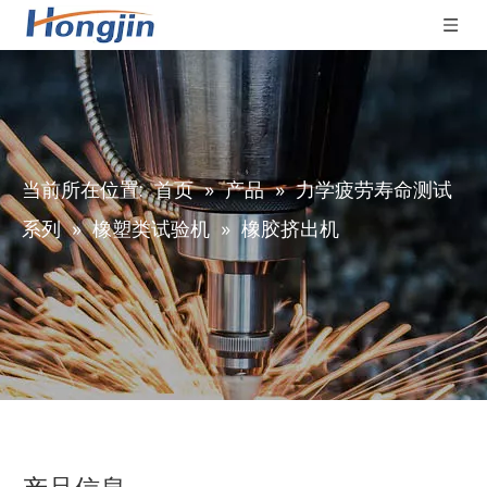
当前所在位置:
首页
»
产品
»
力学疲劳寿命测试
系列
»
橡塑类试验机
»
橡胶挤出机