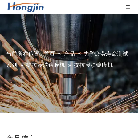
当前所在位置:
首页
»
产品
»
力学疲劳寿命测试
系列
»
提拉浸渍镀膜机
»
提拉浸渍镀膜机