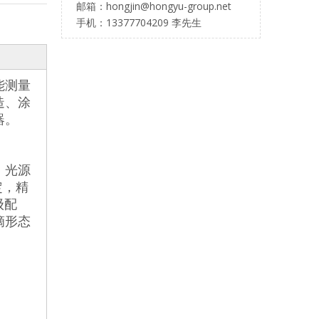
邮箱：hongjin@hongyu-group.net
手机：13377704209 李先生
能测量
造、涂
器。
。光源
定，精
级配
滴形态