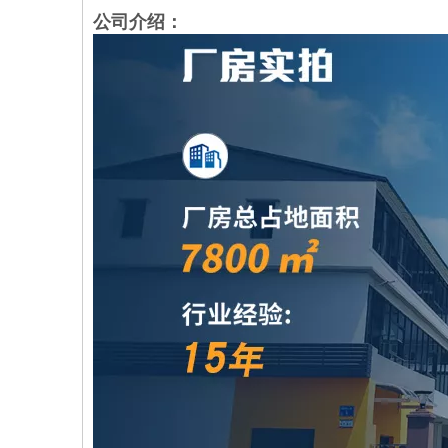
公司介绍：