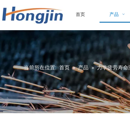
首页
产品
当前所在位置:
首页
»
产品
»
力学疲劳寿命