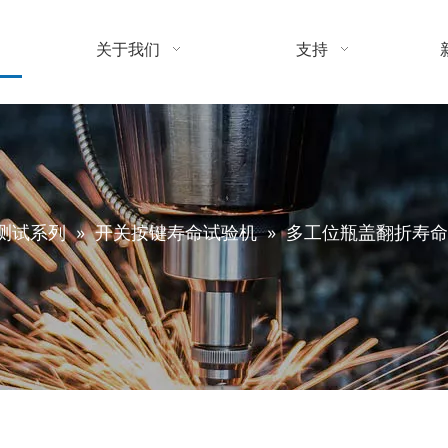
关于我们
支持
测试系列
»
开关按键寿命试验机
»
多工位瓶盖翻折寿命