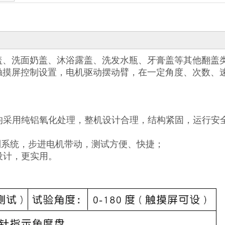
盖、洗面奶盖、沐浴露盖、洗发水瓶、牙膏盖等其他翻盖
触摸屏控制设置，电机驱动摆动臂，在一定角度、次数、
。
等均采用纯铝氧化处理，整机
设计合理，结构紧固，运行安
控制系统，步进电机带动，
测试方便、快捷；
设计，更实用。