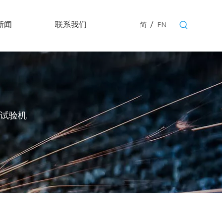
/
新闻
联系我们
简
EN
试验机