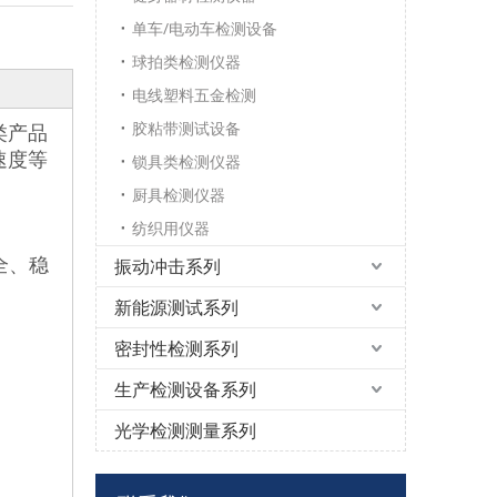
单车/电动车检测设备
球拍类检测仪器
电线塑料五金检测
胶粘带测试设备
类产品
速度等
锁具类检测仪器
厨具检测仪器
纺织用仪器
全、稳
振动冲击系列
新能源测试系列
密封性检测系列
生产检测设备系列
光学检测测量系列