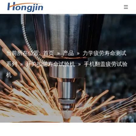
当前所在位置:
首页
»
产品
»
力学疲劳寿命测试
系列
»
开关按键寿命试验机
»
手机翻盖疲劳试验
机