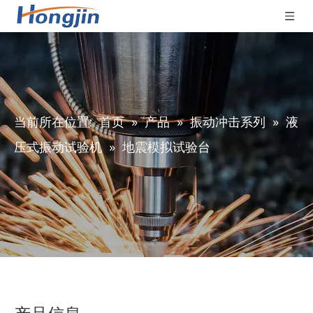
当前所在位置:
首页
»
产品
»
振动冲击系列
»
液
压式振动试验机
»
地震模拟试验台