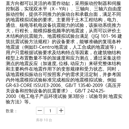
直方向都可以灵活的布置作动缸，采用振动控制器和伺服
控制器，实现双水平（X－Y向）、三轴向、三轴六自由度
振动控制，提供不同推力的振动台和承载台面，满足不同
的地震模拟试验的要求。主要用于土木工程结构，电力、
通信、核电等机电设备抗震能力的试验，该振动系统推力
大，行程长，能模拟极低频率的地震波，从而可以评价土
木结构的抗震能力。地震模拟试验台满足《JGJ 101- 96 建
筑抗震试验方法规程》的设备要求，能够准确的复现各种
地震波（例如EI-Centro地震波，人工合成的地震波等），
用户只需根据试验要求及结构特点等因素，在建筑物结构
模型上布置数量不等的加速度和应力测点，通过采集这些
测点的地震反应（加速度, 位移, 动应力）来研究整体结构
和主要构件在地震作用下的变形规律和受力状态。同时，
该地震模拟振动台可按照客户的需求灵活定制，并参考国
内外地震模拟试验标准完成相应的地震模拟试验。例如
GR-63-CORE ISSUE3-2006、GB/T 13540-2009《高压开
关设备和控制设备的抗震要求》、GB/T 2424.25-
2000《电工电子产品环境试验 第3部分：试验导则 地震实
验方法》等。
数量：
库存
10
台