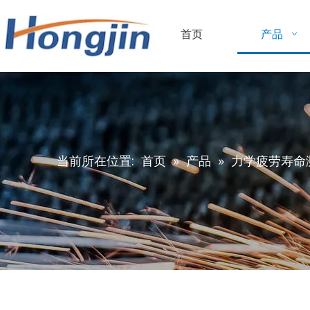
首页
产品
当前所在位置:
首页
»
产品
»
力学疲劳寿命