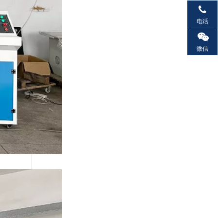
电话
微信