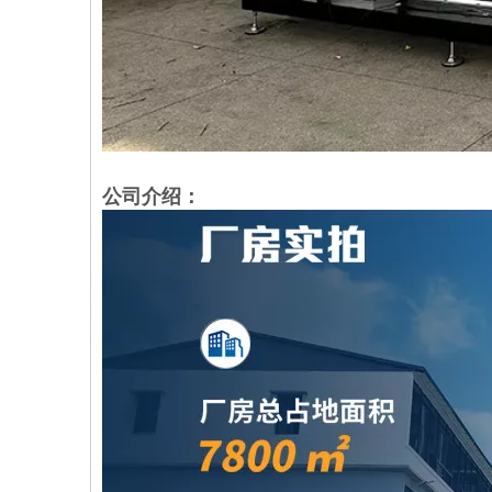
公司介绍：