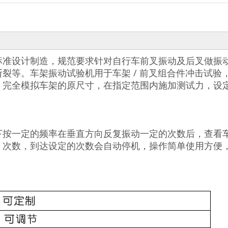
标准设计制造，规范要求针对自行车前叉振动及后叉做振
裂等。车架振动试验机用于车架 / 前叉组合件冲击试验
，完全模拟车架的原尺寸，在指定范围内施加测试力，设
下按一定的频率在垂直方向
反复振动一定的次数后，查看
、次数，到达设定的次数会自动停机，操作简单使用方便