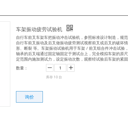
车架振动疲劳试验机
自行车前叉车架车把振动冲击试验机，参照标准设计制造，规范
自行车前叉振动及后叉做振动疲劳测试视察前叉或后叉的破坏情
形、断裂 等。车架振动试验机用于车架 / 前叉组合件冲击试验
轴承的后叉端通过固定轴固定于测试台上，完全模拟车架的原尺
定范围内施加测试力，设定振动次数，观察经试验后车架的紧固
数量：
库存
10
台
询价