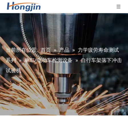
当前所在位置:
首页
»
产品
»
力学疲劳寿命测试
系列
»
单车/电动车检测设备
»
自行车架落下冲击
试验机