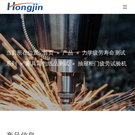
当前所在位置:
首页
»
产品
»
力学疲劳寿命测试
系列
»
家具箱包纸品测试
»
抽屉柜门疲劳试验机