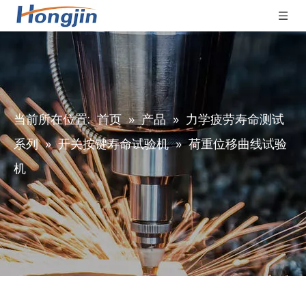
当前所在位置:
首页
»
产品
»
力学疲劳寿命测试
系列
»
开关按键寿命试验机
»
荷重位移曲线试验
机