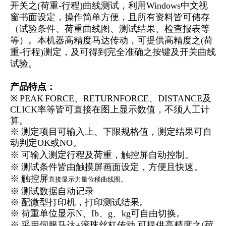
开关之(荷重-行程)曲线测试，利用Windows中文视
窗书面设定，操作简单方便，且所有资料皆可储存
（试验条件、荷重曲线图、测试结果、检查报表等
等）。本机器高精度马达传动，可提供高精度之(荷
重-行程)测定，及可得到完全准确之按键及开关曲线
试验。
产品特点：
※ PEAK FORCE、RETURNFORCE、DISTANCE及
CLICK率等皆可直接在图上显示数值，不须人工计
算。
※ 测定项目可输入上、下限规格值，测定结果可自
动判定OK或NO。
※ 可输入测定行程及荷重，触控屏自动控制。
※ 测试条件皆由触摸屏画面设定，方便且快速。
※ 触控屏
直接显示力量位移曲线图。
※ 测试数据自动记录
※ 配微型打印机，打印测试结果。
※ 荷重单位显示N、Ib、g、kg可自由切换。
※ 采用伺服马达+滚珠丝杠传动,可提供高精度之(荷